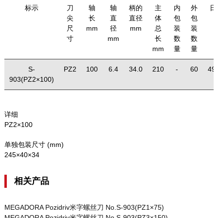
标示
刀
轴
轴
柄的
主
内
外
日
尖
长
直
直径
体
包
包
尺
mm
径
mm
总
装
装
寸
mm
长
数
数
mm
量
量
S-
PZ2
100
6.4
34.0
210
-
60
49
903(PZ2×100)
详细
PZ2×100
单独包装尺寸 (mm)
245×40×34
相关产品
MEGADORA Pozidriv米字螺丝刀 No.S-903(PZ1×75)
MEGADORA Pozidriv米字螺丝刀 No.S-903(PZ3×150)