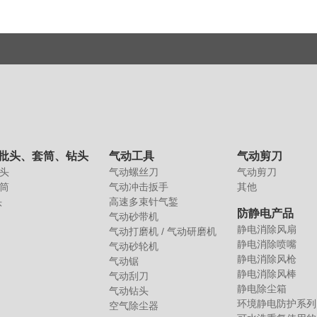
批头、套筒、钻头
气动工具
气动剪刀
头
气动螺丝刀
气动剪刀
筒
气动冲击扳手
其他
头
高速多束针气錾
防静电产品
气动砂带机
静电消除风扇
气动打磨机 / 气动研磨机
静电消除喷嘴
气动砂轮机
静电消除风枪
气动锯
静电消除风棒
气动刮刀
静电除尘箱
气动钻头
环境静电防护系列
空气除尘器