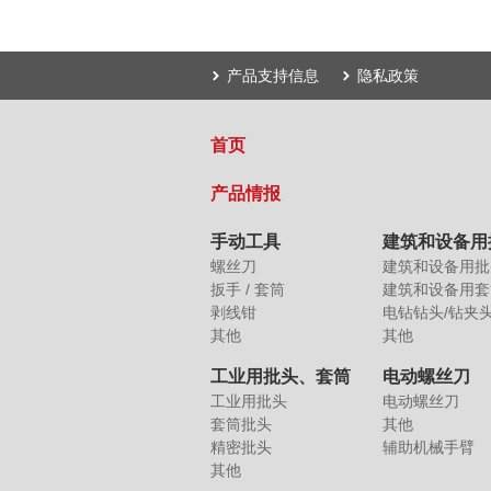
产品支持信息
隐私政策
首页
产品情报
手动工具
建筑和设备用
螺丝刀
建筑和设备用批
扳手 / 套筒
建筑和设备用套
剥线钳
电钻钻头/钻夹
其他
其他
工业用批头、套筒
电动螺丝刀
工业用批头
电动螺丝刀
套筒批头
其他
精密批头
辅助机械手臂
其他