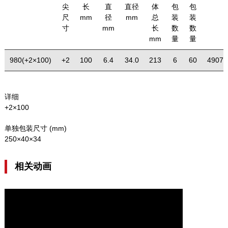
尖
长
直
直径
体
包
包
尺
mm
径
mm
总
装
装
寸
mm
长
数
数
mm
量
量
980(+2×100)
+2
100
6.4
34.0
213
6
60
49075
详细
+2×100
单独包装尺寸 (mm)
250×40×34
相关动画