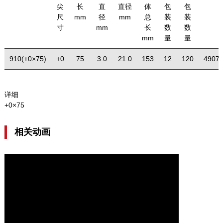
尖
长
直
直径
体
包
包
尺
mm
径
mm
总
装
装
寸
mm
长
数
数
mm
量
量
910(+0×75)
+0
75
3.0
21.0
153
12
120
4907
详细
+0×75
相关动画