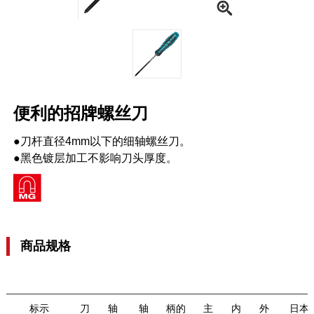
便利的招牌螺丝刀
●刀杆直径4mm以下的细轴螺丝刀。
●黑色镀层加工不影响刀头厚度。
商品规格
标示
刀
轴
轴
柄的
主
内
外
日本