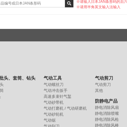
※请输入日本JAN条形码的后
※请用半角英文输入法输入
批头、套筒、钻头
气动工具
气动剪刀
头
气动螺丝刀
气动剪刀
筒
气动冲击扳手
其他
头
高速多束针气錾
防静电产品
气动砂带机
静电消除风扇
气动打磨机 / 气动研磨机
静电消除喷嘴
气动砂轮机
静电消除风枪
气动锯
静电消除风棒
气动刮刀