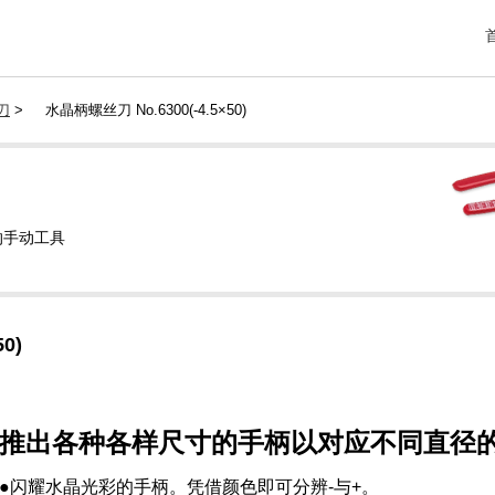
刀
>
水晶柄螺丝刀 No.6300(-4.5×50)
的手动工具
×50)
推出各种各样尺寸的手柄以对应不同直径
●闪耀水晶光彩的手柄。凭借颜色即可分辨-与+。