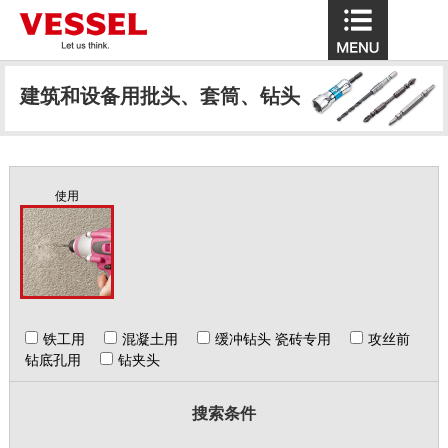
建筑和设备用批头、套筒、钻头
使用
铁工用
混凝土用
缓冲钻头 瓷砖专用
攻丝前
钻底孔用
钻夹头
搜索条件