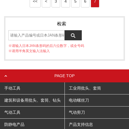
<<
<
3
4
5
6
7
检索
※请输入日本JAN条形码的后六位数字，或全号码
※请用半角英文输入法输入
PAGE TOP
手动工具
工业用批头、套筒
建筑和设备用批头、套筒、钻头
电动螺丝刀
气动工具
气动剪刀
防静电产品
产品支持信息