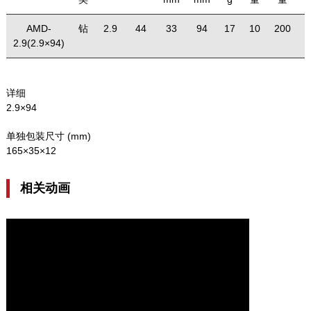
AMD-
钻
2.9
44
33
94
17
10
200
4
2.9(2.9×94)
详细
2.9×94
单独包装尺寸 (mm)
165×35×12
相关动画