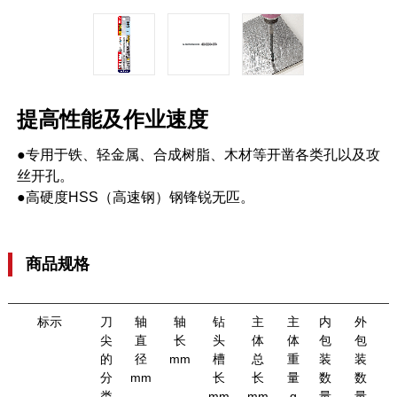
提高性能及作业速度
●专用于铁、轻金属、合成树脂、木材等开凿各类孔以及攻
丝开孔。
●高硬度HSS（高速钢）钢锋锐无匹。
商品规格
标示
刀
轴
轴
钻
主
主
内
外
尖
直
长
头
体
体
包
包
的
径
mm
槽
总
重
装
装
分
mm
长
长
量
数
数
类
mm
mm
g
量
量